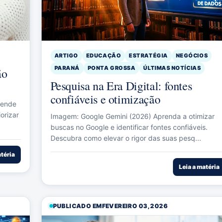
ARTIGO
EDUCAÇÃO
ESTRATÉGIA
NEGÓCIOS
PARANÁ
PONTA GROSSA
ÚLTIMAS NOTÍCIAS
ão
Pesquisa na Era Digital: fontes
confiáveis e otimização
fende
orizar
Imagem: Google Gemini (2026) Aprenda a otimizar
buscas no Google e identificar fontes confiáveis.
Descubra como elevar o rigor das suas pesq...
atéria
Leia a matéria
PUBLICADO EM
FEVEREIRO 03, 2026